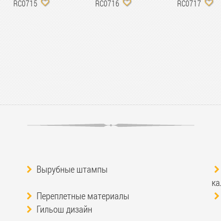
RC0715
RC0716
RC0717
Вырубные штампы
ка
Переплетные материалы
Гильош дизайн