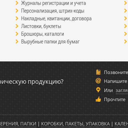
Журналы регистрации и учета
Персонализация, штрих-коды
Накладные, квитанции, договора
Листовки, буклеты
Брошюры, каталоги
Вырубные папки для бумаг
Позвонит
фическую продукцию?
Напишите
Или
загля
Прочтите
ЕРЕНИЯ, ПАПКИ
|
КОРОБКИ, ПАКЕТЫ, УПАКОВКА
|
КАЛЕ