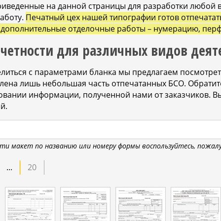
риведенные на данной страницы для разработки любой
аботу.
Печатный цех нашей типографии готов отпечатат
дополнительные отделочные работы – нумерацию, перф
тчетности для различных видов деят
елиться с параметрами бланка мы предлагаем посмотре
авлена лишь небольшая часть отпечатанных БСО. Обратит
овании информации, полученной нами от заказчиков. В
й.
ти макет по названию или номеру формы воспользуйтесь, пожалу
...
20