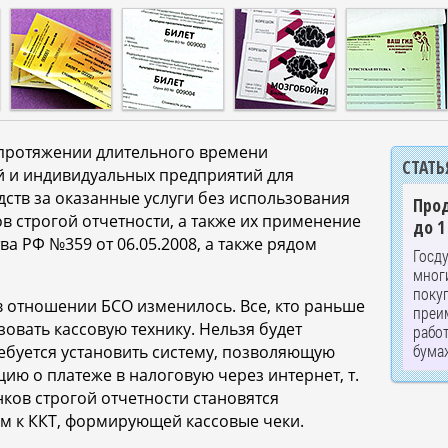
а протяжении длительного времени
СТАТЬ
й и индивидуальных предприятий для
ств за оказанные услуги без использования
Прод
в строгой отчетности, а также их применение
до 1
а РФ №359 от 06.05.2008, а также рядом
Госд
мног
покуп
 отношении БСО изменилось. Все, кто раньше
преи
овать кассовую технику. Нельзя будет
рабо
бумаж
ебуется установить систему, позволяющую
ю о платеже в налоговую через интернет, т.
ков строгой отчетности становятся
 к ККТ, формирующей кассовые чеки.