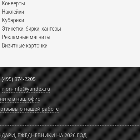
Конверты
Наклейки
Кубарики
Этикетки, бирки, хангеры
Рекламные магниты
Визитные карточки
е
(495) 974-2205
rion-info
@
yandex.ru
ните в наш офис
отзывы о нашей работе
НДАРИ, ЕЖЕДНЕВНИКИ НА 2026 ГОД