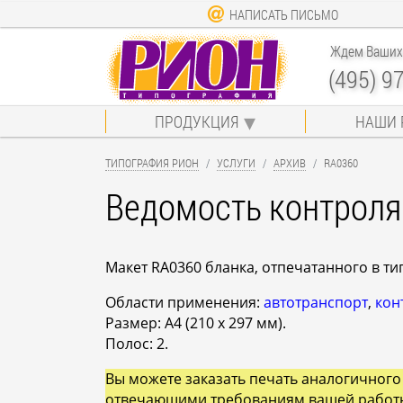
НАПИСАТЬ ПИСЬМО
Ждем Ваших 
(495) 9
ПРОДУКЦИЯ
НАШИ 
ТИПОГРАФИЯ РИОН
УСЛУГИ
АРХИВ
RA0360
Ведомость контроля
Макет RA0360 бланка, отпечатанного в 
Области применения:
автотранспорт
,
кон
Размер: A4 (210 x 297 мм).
Полос: 2.
Вы можете заказать печать аналогичного
отвечающими требованиям вашей работ