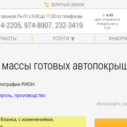
ОБРАТНЫЙ ЗВОНОК
4
:
45
звонков Пн-Пт с 9.00 до 17.00 по телефонам
офис откроется в
74-2205, 974-8907, 232-3419
понедельник в
9:00
РАБОТЫ
УСЛУГИ
ИНФОРМ
 массы готовых автопокры
типографии РИОН
троль
,
производство
Используйте, по
 бланка, с изменениями,
ы