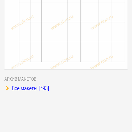
АРХИВ МАКЕТОВ
Все макеты [793]