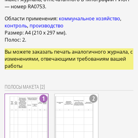
— номер RA0753.
Области применения:
коммунальное хозяйство
,
контроль
,
производство
Размер: A4 (210 x 297 мм).
Полос: 2.
Вы можете заказать печать аналогичного журнала, с
изменениями, отвечающими требованиям вашей
работы
ПОЛОСЫ МАКЕТА [2]
1
2