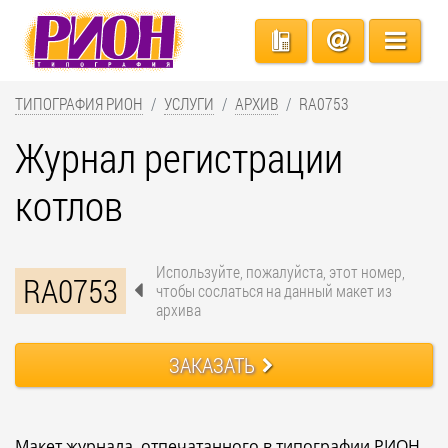
ТИПОГРАФИЯ РИОН
УСЛУГИ
АРХИВ
RA0753
Журнал регистрации
котлов
Используйте, пожалуйста, этот номер,
RA0753
чтобы сослаться на данный макет из
архива
ЗАКАЗАТЬ
Макет журнала, отпечатанного в типографии РИОН