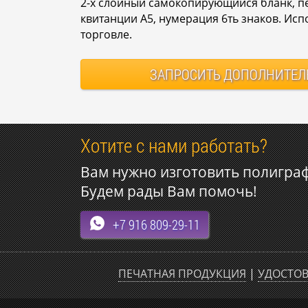
2-х слойный самокопирующийся бланк, п
квитанции А5, нумерация 6ть знаков. Ис
торговле.
ЗАПРОСИТЬ
ДОПОЛНИТЕЛ
Хотите с нами работать?
Вам нужно изготовить полигра
Будем рады Вам помочь!
+7 916 809-29-11
ПЕЧАТНАЯ ПРОДУКЦИЯ
|
УДОСТОВ