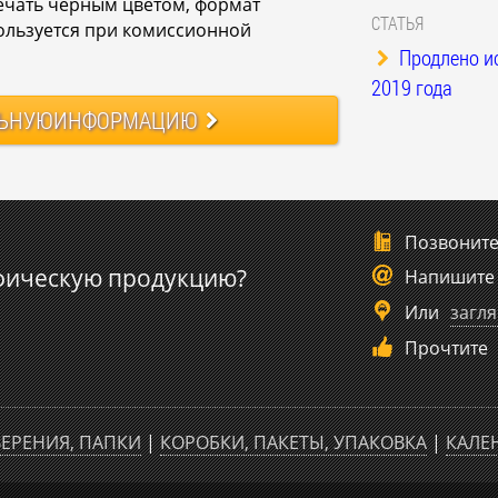
ечать черным цветом, формат
СТАТЬЯ
пользуется при комиссионной
Продлено и
2019 года
ЬНУЮ
ИНФОРМАЦИЮ
Позвонит
фическую продукцию?
Напишите
Или
загля
Прочтите
ЕРЕНИЯ, ПАПКИ
|
КОРОБКИ, ПАКЕТЫ, УПАКОВКА
|
КАЛЕ