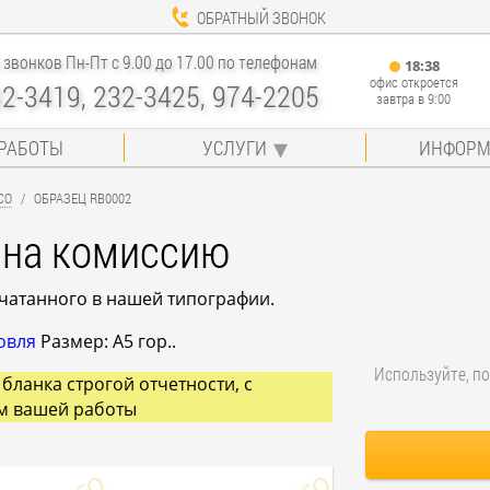
ОБРАТНЫЙ ЗВОНОК
звонков Пн-Пт с 9.00 до 17.00 по телефонам
18
:
38
офис откроется
32-3419, 232-3425, 974-2205
завтра в 9:00
РАБОТЫ
УСЛУГИ
ИНФОРМ
СО
ОБРАЗЕЦ RB0002
 на комиссию
ечатанного в нашей типографии.
овля
Размер: A5 гор..
Используйте, по
бланка строгой отчетности, с
м вашей работы