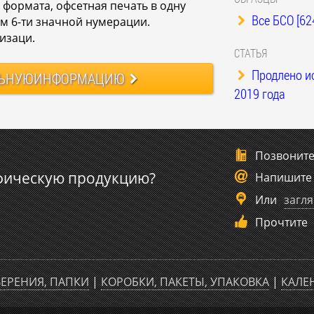
формата, офсетная печать в одну
Все БСО [62
м 6-ти значной нумерации.
изаци.
СТАТЬЯ
Продлено и
ЬНУЮ
ИНФОРМАЦИЮ
2019 года
Позвонит
фическую продукцию?
Напишите
Или
загля
Прочтите
ЕРЕНИЯ, ПАПКИ
|
КОРОБКИ, ПАКЕТЫ, УПАКОВКА
|
КАЛЕ