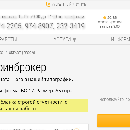
ОБРАТНЫЙ ЗВОНОК
звонков Пн-Пт с 9.00 до 17.00 по телефонам
20
:
35
офис откроется
74-2205, 974-8907, 232-3419
завтра в 9:00
РАБОТЫ
УСЛУГИ
ИНФОРМ
СО
ОБРАЗЕЦ RB0026
финброкер
ечатанного в нашей типографии.
 форма: БО-17. Размер: A6 гор..
Используйте, по
бланка строгой отчетности, с
м вашей работы