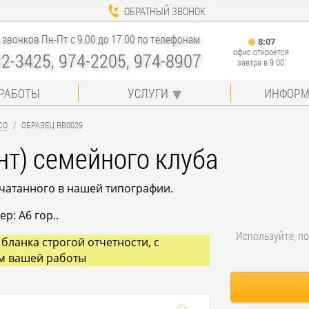
ОБРАТНЫЙ ЗВОНОК
звонков Пн-Пт с 9.00 до 17.00 по телефонам
8
:
07
офис откроется
32-3425, 974-2205, 974-8907
завтра в 9:00
РАБОТЫ
УСЛУГИ
ИНФОРМ
СО
ОБРАЗЕЦ RB0029
нт) семейного клуба
ечатанного в нашей типографии.
р: A6 гор..
Используйте, по
бланка строгой отчетности, с
м вашей работы