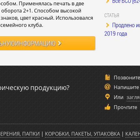
Все БСО [62
собом. Применялась печать в две
с оборота 2+1. Способом высокой
СТАТЬЯ
 знаков, цвет красный. Использовался
Продлено и
 семейного клуба.
2019 года
ЬНУЮ
ИНФОРМАЦИЮ
Позвонит
фическую продукцию?
Напишите
Или
загля
Прочтите
ЕРЕНИЯ, ПАПКИ
|
КОРОБКИ, ПАКЕТЫ, УПАКОВКА
|
КАЛЕ