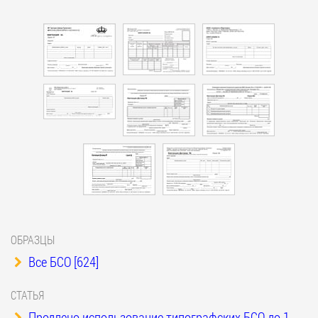
ОБРАЗЦЫ
Все БСО [624]
СТАТЬЯ
Продлено использование типографских БСО до 1