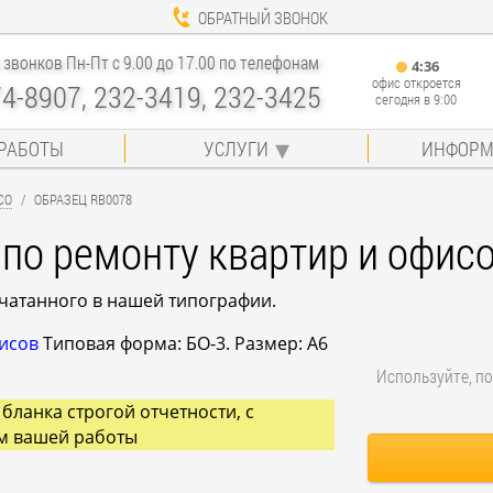
ОБРАТНЫЙ ЗВОНОК
звонков Пн-Пт с 9.00 до 17.00 по телефонам
4
:
36
офис откроется
74-8907, 232-3419, 232-3425
сегодня в 9:00
РАБОТЫ
УСЛУГИ
ИНФОРМ
СО
ОБРАЗЕЦ RB0078
 по ремонту квартир и офис
ечатанного в нашей типографии.
фисов
Типовая форма: БО-3. Размер: A6
Используйте, по
бланка строгой отчетности, с
м вашей работы