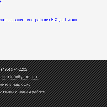
4]
спользование типографских БСО до 1 июля
е
(495) 974-2205
rion-info
@
yandex.ru
ните в наш офис
отзывы о нашей работе