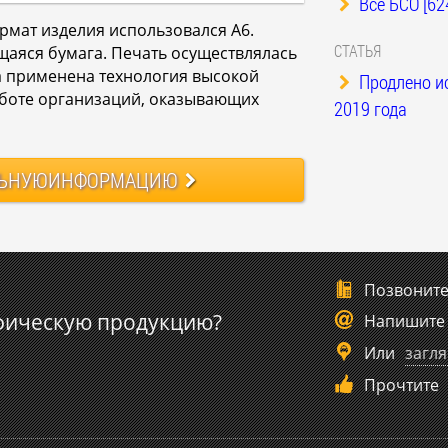
Все БСО [62
ормат изделия использовался А6.
СТАТЬЯ
аяся бумага. Печать осуществлялась
а применена технология высокой
Продлено и
аботе организаций, оказывающих
2019 года
ЬНУЮ
ИНФОРМАЦИЮ
Позвонит
фическую продукцию?
Напишите
Или
загля
Прочтите