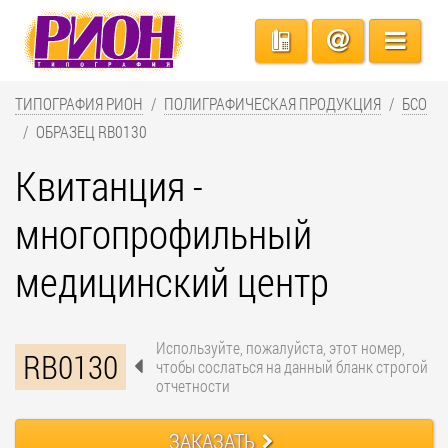
ТИПОГРАФИЯ РИОН
ПОЛИГРАФИЧЕСКАЯ ПРОДУКЦИЯ
БСО
ОБРАЗЕЦ RB0130
Квитанция -
многопрофильный
медицинский центр
Используйте, пожалуйста, этот номер,
RB0130
чтобы сослаться на данный бланк строгой
отчетности
ЗАКАЗАТЬ