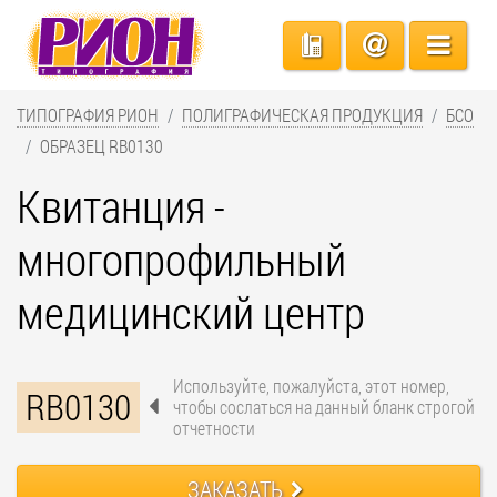
ТИПОГРАФИЯ РИОН
ПОЛИГРАФИЧЕСКАЯ ПРОДУКЦИЯ
БСО
ОБРАЗЕЦ RB0130
Квитанция -
многопрофильный
медицинский центр
Используйте, пожалуйста, этот номер,
RB0130
чтобы сослаться на данный бланк строгой
отчетности
ЗАКАЗАТЬ