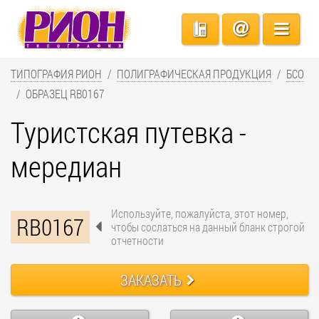
ТИПОГРАФИЯ РИОН
ПОЛИГРАФИЧЕСКАЯ ПРОДУКЦИЯ
БСО
ОБРАЗЕЦ RB0167
Туристская путевка -
мередиан
Используйте, пожалуйста, этот номер,
RB0167
чтобы сослаться на данный бланк строгой
отчетности
ЗАКАЗАТЬ