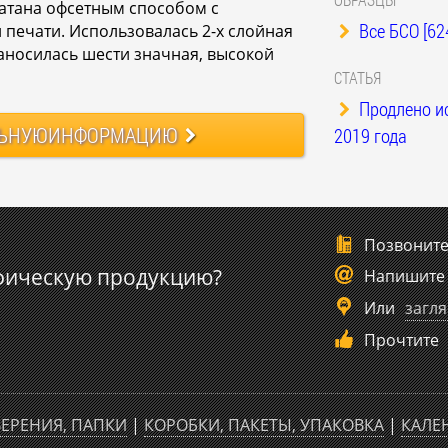
чатана офсетным способом с
Все БСО [62
печати. Использовалась 2-х слойная
носилась шести значная, высокой
СТАТЬЯ
Продлено и
ЬНУЮ
ИНФОРМАЦИЮ
2019 года
Позвонит
фическую продукцию?
Напишите
Или
загля
Прочтите
ЕРЕНИЯ, ПАПКИ
|
КОРОБКИ, ПАКЕТЫ, УПАКОВКА
|
КАЛЕ