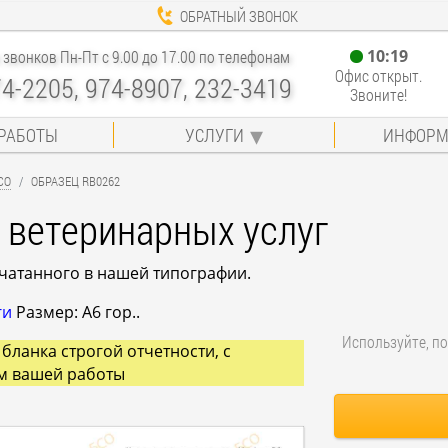
ОБРАТНЫЙ ЗВОНОК
10
:
19
звонков Пн-Пт с 9.00 до 17.00 по телефонам
Офис открыт.
74-2205, 974-8907, 232-3419
Звоните!
РАБОТЫ
УСЛУГИ
ИНФОРМ
СО
ОБРАЗЕЦ RB0262
 ветеринарных услуг
ечатанного в нашей типографии.
ги
Размер: A6 гор..
Используйте, по
бланка строгой отчетности, с
м вашей работы