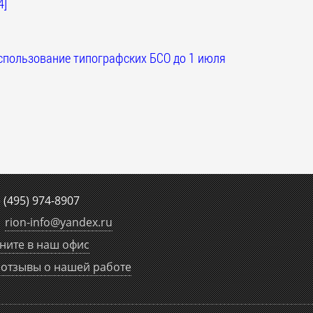
4]
спользование типографских БСО до 1 июля
е
(495) 974-8907
rion-info
@
yandex.ru
ните в наш офис
отзывы о нашей работе