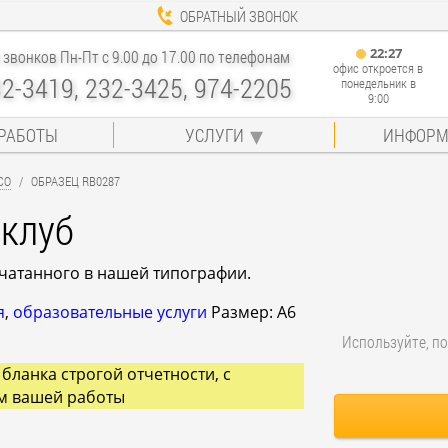
ОБРАТНЫЙ ЗВОНОК
22
:
27
звонков Пн-Пт с 9.00 до 17.00 по телефонам
офис откроется в
32-3419, 232-3425, 974-2205
понедельник в
9:00
РАБОТЫ
УСЛУГИ
ИНФОРМ
СО
ОБРАЗЕЦ RB0287
 клуб
ечатанного в нашей типографии.
я
,
образовательные услуги
Размер: A6
Используйте, по
бланка строгой отчетности, с
м вашей работы