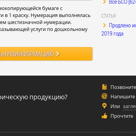
Все БСО [62
амокопирующейся бумаге с
и в 1 краску. Нумерация выполнялась
СТАТЬЯ
ием шестизначной нумерации.
Продлено и
оказывающей услуги по дошкольному
2019 года
ЬНУЮ
ИНФОРМАЦИЮ
Позвонит
фическую продукцию?
Напишите
Или
загля
Прочтите