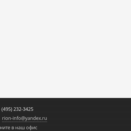
е
(495) 232-3425
rion-info
@
yandex.ru
ните в наш офис