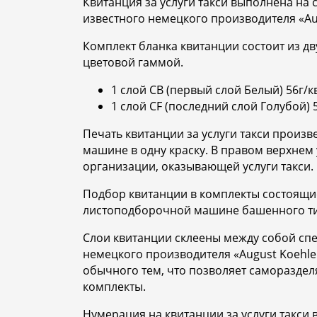
Квитанция за услуги такси выполнена н
известного немецкого производителя «Au
Комплект бланка квитанции состоит из дв
цветовой гаммой.
1 слой CB (первый слой Белый) 56г/кв
1 слой CF (последний слой Голубой) 5
Печать квитанции за услуги такси произ
машине в одну краску. В правом верхнем
организации, оказывающей услуги такси.
Подбор квитанции в комплекты состоящие
листоподборочной машине башенного ти
Слои квитанции склеены между собой сп
немецкого производителя «August Koehler
обычного тем, что позволяет самораздел
комплекты.
Нумерация на квитанции за услуги такси