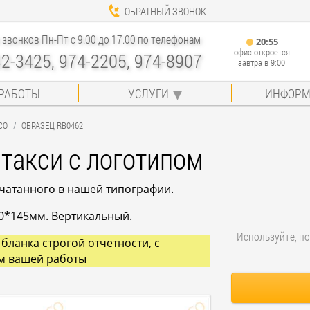
ОБРАТНЫЙ ЗВОНОК
звонков Пн-Пт с 9.00 до 17.00 по телефонам
20
:
55
офис откроется
32-3425, 974-2205, 974-8907
завтра в 9:00
РАБОТЫ
УСЛУГИ
ИНФОРМ
СО
ОБРАЗЕЦ RB0462
 такси с логотипом
ечатанного в нашей типографии.
0*145мм. Вертикальный.
Используйте, по
бланка строгой отчетности, с
м вашей работы