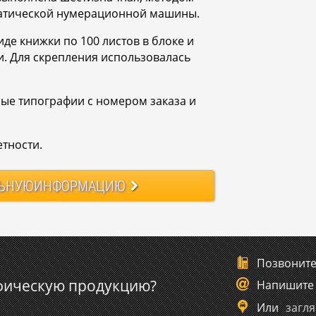
матической нумерационной машины.
иде книжки по 100 листов в блоке и
и. Для скрепления использовалась
ые типографии с номером заказа и
етности.
ЬНУЮ
ИНФОРМАЦИЮ
Позвонит
фическую продукцию?
Напишите
Или
загля