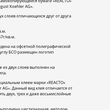
а самокопирующейся бумаги «REACTO»
gust Koehler AG».
ух слоев отличающихся друг от друга
.м.
7г/кв.м.
ведена на офсетной полиграфической
 углу БСО размещен логотип
 из двух слоев выполнен на
па.
ециальным клеем марки «REACTO»
 AG». Данный вид клея отличается от
ять двух, трех и даже восьмислойные
 выполнена шестизначная, методом