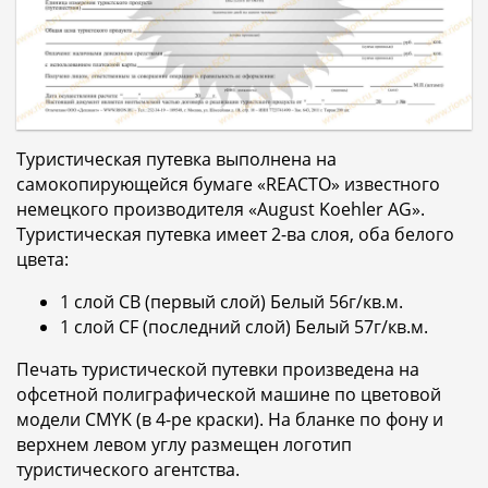
Туристическая путевка выполнена на
самокопирующейся бумаге «REACTO» известного
немецкого производителя «August Koehler AG».
Туристическая путевка имеет 2-ва слоя, оба белого
цвета:
1 слой CB (первый слой) Белый 56г/кв.м.
1 слой CF (последний слой) Белый 57г/кв.м.
Печать туристической путевки произведена на
офсетной полиграфической машине по цветовой
модели CMYK (в 4-ре краски). На бланке по фону и
верхнем левом углу размещен логотип
туристического агентства.