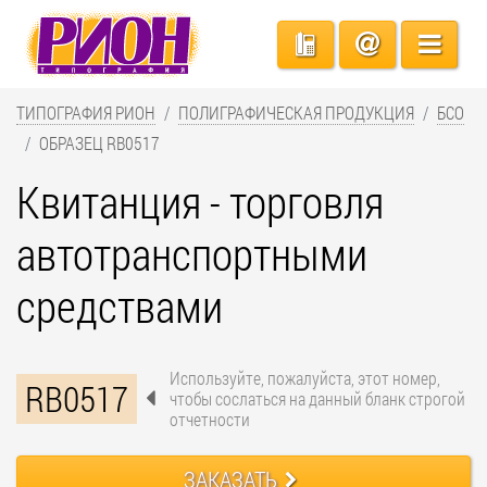
ТИПОГРАФИЯ РИОН
ПОЛИГРАФИЧЕСКАЯ ПРОДУКЦИЯ
БСО
ОБРАЗЕЦ RB0517
Квитанция - торговля
автотранспортными
средствами
Используйте, пожалуйста, этот номер,
RB0517
чтобы сослаться на данный бланк строгой
отчетности
ЗАКАЗАТЬ