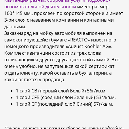
вспомогательной деятельности
имеет размер
100*145 мм., проклеен по короткой стороне и имеет
3-ри слоя с названием компании и контактными
данными.
Заказ-наряд на мойку автомобиля выполнен на
самокопирующейся бумаге «REACTO» известного
немецкого производителя «August Koehler AG».
Комплект квитанции состоит из трех слоев
отличающихся друг от друга цветовой гаммой. Это
очень удобно, не запутаешься какой сертификат
отдать клиенту, какой оставить в бухгалтерии, а
какой остается у продавца.
1 слой CB (первый слой Белый) 56г/кв.м.
1 слой CFB (средний слой Зеленый) 53г/кв.м.
1 слой CF (последний слой Синий) 57г/кв.м.
Печать квитанции разных сборов за услуги подсобно-