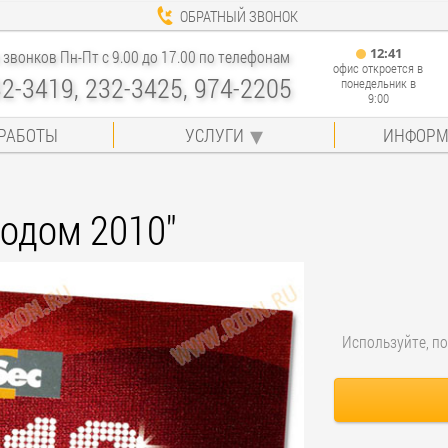
ОБРАТНЫЙ ЗВОНОК
12
:
41
звонков Пн-Пт с 9.00 до 17.00 по телефонам
офис откроется в
32-3419, 232-3425, 974-2205
понедельник в
9:00
РАБОТЫ
УСЛУГИ
ИНФОРМ
годом 2010"
Используйте, по