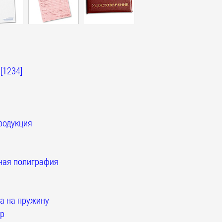
[1234]
родукция
ная полиграфия
 на пружину
р