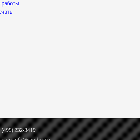
 работы
ечать
е
(495) 232-3419
rion-info
@
yandex.ru