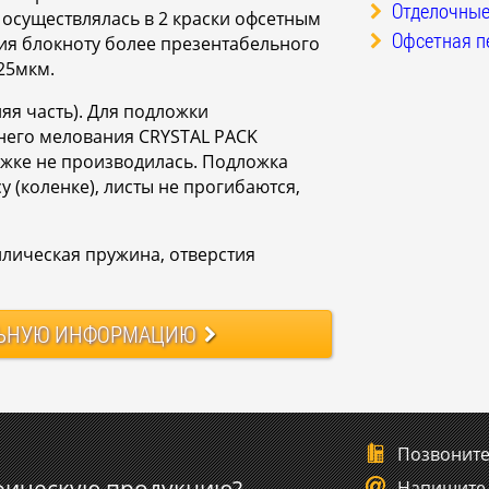
Отделочные
и осуществлялась в 2 краски офсетным
Офсетная п
ия блокноту более презентабельного
25мкм.
яя часть). Для подложки
ннего мелования CRYSTAL PACK
ложке не производилась. Подложка
у (коленке), листы не прогибаются,
лическая пружина, отверстия
ЬНУЮ
ИНФОРМАЦИЮ
Позвонит
Напишите