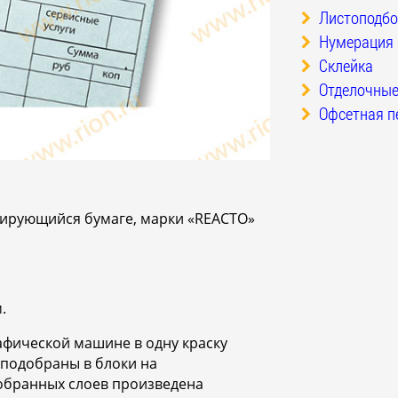
Листоподбо
Нумерация
Склейка
Отделочные
Офсетная п
пирующийся бумаге, марки «REACTO»
.
афической машине в одну краску
 подобраны в блоки на
обранных слоев произведена