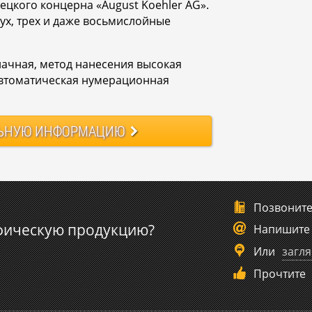
цкого концерна «August Koehler AG».
ух, трех и даже восьмислойные
ачная, метод нанесения высокая
автоматическая нумерационная
ЬНУЮ
ИНФОРМАЦИЮ
Позвонит
фическую продукцию?
Напишите
Или
загля
Прочтите