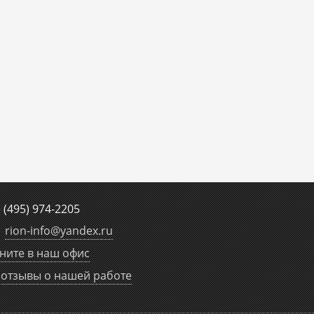
е
(495) 974-2205
rion-info
@
yandex.ru
ните в наш офис
отзывы о нашей работе