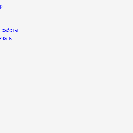
р
 работы
ечать