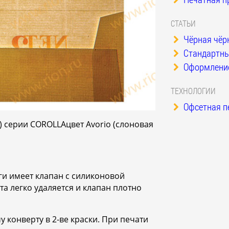
СТАТЬИ
Чёрная чёр
Стандартные
Оформление
ТЕХНОЛОГИИ
Офсетная п
я) серии COROLLAцвет Avorio (слоновая
ги имеет клапан с силиконовой
та легко удаляется и клапан плотно
 конверту в 2-ве краски. При печати