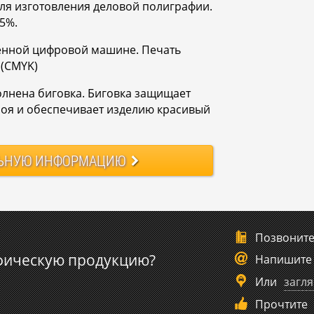
ля изготовления деловой полиграфии.
,5%.
енной цифровой машине. Печать
 (CMYK)
олнена биговка. Биговка защищает
лоя и обеспечивает изделию красивый
ЬНУЮ
ИНФОРМАЦИЮ
Позвонит
фическую продукцию?
Напишите
Или
загля
Прочтите