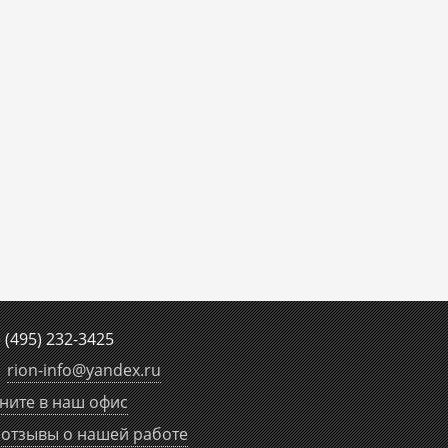
е
(495) 232-3425
rion-info
@
yandex.ru
ните в наш офис
отзывы о нашей работе