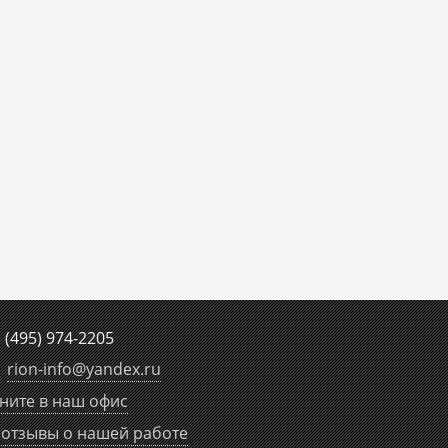
е
(495) 974-2205
rion-info
@
yandex.ru
ните в наш офис
отзывы о нашей работе