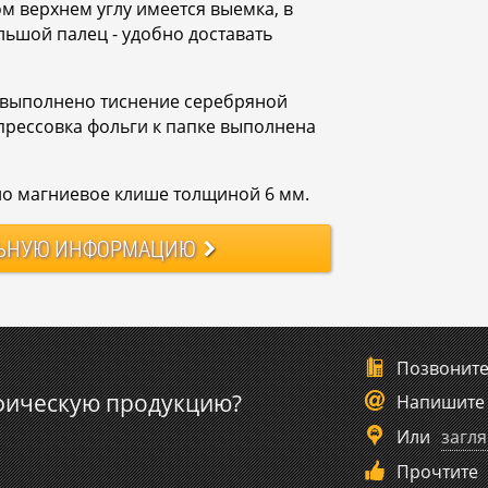
м верхнем углу имеется выемка, в
льшой палец - удобно доставать
у выполнено тиснение серебряной
прессовка фольги к папке выполнена
но магниевое клише толщиной 6 мм.
ЬНУЮ
ИНФОРМАЦИЮ
Позвонит
фическую продукцию?
Напишите
Или
загля
Прочтите