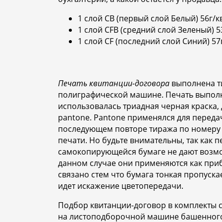
1 слой CB (первый слой Белый) 56г/кв
1 слой CFB (средний слой Зеленый) 53
1 слой CF (последний слой Синий) 57г
Печать квитанции-договора
выполнена т
полиграфической машине. Печать выполне
использовалась триадная черная краска,
pantone. Pantone применялся для переда
последующем повторе тиража по номеру 
печати. Но будьте внимательны, так как 
самокопирующейся бумаге не дают возмо
данном случае они применяются как при
связано стем что бумага тонкая пропускае
идет искажение цветопередачи.
Подбор квитанции-договор в комплекты с
на листоподборочной машине башенного