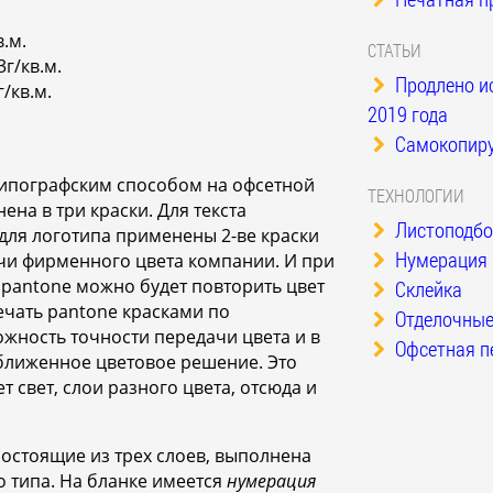
.м.
СТАТЬИ
г/кв.м.
Продлено и
/кв.м.
2019 года
Самокопиру
ипографским способом на офсетной
ТЕХНОЛОГИИ
на в три краски. Для текста
Листоподбо
 для логотипа применены 2-ве краски
Нумерация
чи фирменного цвета компании. И при
pantone можно будет повторить цвет
Склейка
печать pantone красками по
Отделочные
жность точности передачи цвета и в
Офсетная п
ближенное цветовое решение. Это
т свет, слои разного цвета, отсюда и
остоящие из трех слоев, выполнена
 типа. На бланке имеется
нумерация