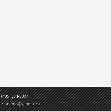
е
(495) 974-8907
rion-info
@
yandex.ru