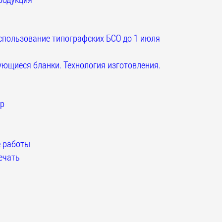
спользование типографских БСО до 1 июля
ющиеся бланки. Технология изготовления.
р
 работы
ечать