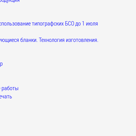
спользование типографских БСО до 1 июля
ющиеся бланки. Технология изготовления.
р
 работы
ечать