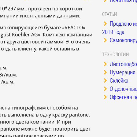
10*297 мм., проклеен по короткой
СТАТЬИ
компании и контактными данными.
Продлено и
самокопирующейся бумаге «REACTO»
2019 года
gust Koehler AG». Комплект квитанции
Самокопиру
 от друга цветовой гаммой. Это очень
отдать клиенту, какой оставить в
ТЕХНОЛОГИИ
Листоподбо
.м.
Нумерация
г/кв.м.
Склейка
/кв.м.
Отделочные
Офсетная п
ена типографским способом на
ь выполнена в одну краску pantone.
нного цвета компании. И при
pantone можно будет повторить цвет
печать pantone красками по