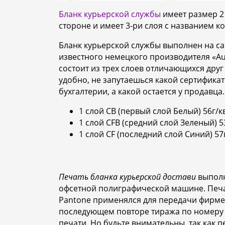
Бланк курьерской службы
имеет размер 2
стороне и имеет 3-ри слоя с названием 
Бланк курьерской службы выполнен на 
известного немецкого производителя «Au
состоит из трех слоев отличающихся друг
удобно, не запутаешься какой сертификат 
бухгалтерии, а какой остается у продавца.
1 слой CB (первый слой Белый) 56г/кв
1 слой CFB (средний слой Зеленый) 53
1 слой CF (последний слой Синий) 57г
Печать бланка курьерской достави
выполн
офсетной полиграфической машине. Печат
Pantone применялся для передачи фирме
последующем повторе тиража по номеру 
печати. Но будьте внимательны, так как 