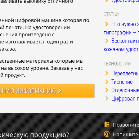
тавливать выклейку отличного
СТАТЬИ
менной цифровой машине которая по
Что нужно з
ой печати. На удостоверении
типографии – 
иснения произведено с
Бесконтактн
 изготавливается один раз и
кожаном удост
заказа.
ественные материалы которые мы
ТЕХНОЛОГИИ
на высоком уровне. Заказав у нас
Переплетны
й продукт.
Тиснение
Отделочные
ЬНУЮ
ИНФОРМАЦИЮ
Цифровая п
Позвонит
фическую продукцию?
Напишите