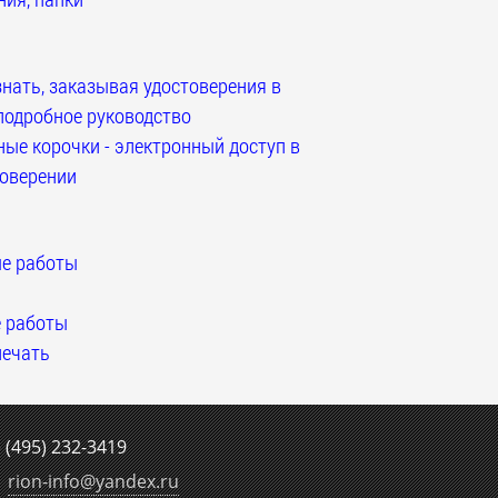
нать, заказывая удостоверения в
подробное руководство
ые корочки - электронный доступ в
оверении
е работы
 работы
ечать
е
(495) 232-3419
rion-info
@
yandex.ru