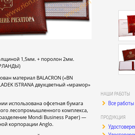
олщиной 1,5мм. + поролон 2мм.
РЛАНДЫ)
зован материал BALACRON («BN
ADEK ISTRANA двухцветный «мрамор»
НАШИ РАБОТЫ
Все работы 
нии использована офсетная бумага
кого лесопромышленного комплекса,
разделение Mondi Business Paper) —
ПРОДУКЦИЯ
ой корпорации Anglo.
Удостоверен
Удостоверен