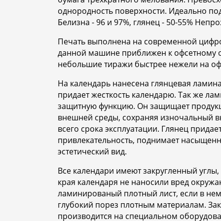
однородность поверхности. Идеально под
Белизна - 96 и 97%, глянец - 50-55% Непро
Печать выполнена на современной цифров
данной машине приближен к офсетному от
небольшие тиражи быстрее нежели на офсе
На календарь нанесена глянцевая ламина
придает жесткость календарю. Так же ла
защитную функцию. Он защищает продукц
внешней среды, сохраняя изночальный в
всего срока эксплуатации. Глянец прида
привлекательность, поднимает насыщенн
эстетический вид.
Все календари имеют закругленный углы, 
края календаря не наносили вред окруж
ламинированый плотный лист, если в нем 
глубокий порез плотным материалам. Зак
производится на специальном оборудова