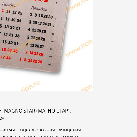
.м. MAGNO STAR (МАГНО СТАР),
e».
нная чистоцеллюлозная глянцевая
одная гладкость и исключительная