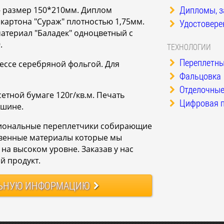
Дипломы, за
- размер 150*210мм. Диплом
 картона "Сураж" плотностью 1,75мм.
Удостоверен
атериал "Баладек" одноцветный с
.
ТЕХНОЛОГИИ
Переплетны
ессе серебряной фольгой. Для
Фальцовка
Отделочные
етной бумаге 120г/кв.м. Печать
Цифровая п
ашине.
сиональные переплетчики собирающие
твенные материалы которые мы
на высоком уровне. Заказав у нас
й продукт.
ЬНУЮ
ИНФОРМАЦИЮ