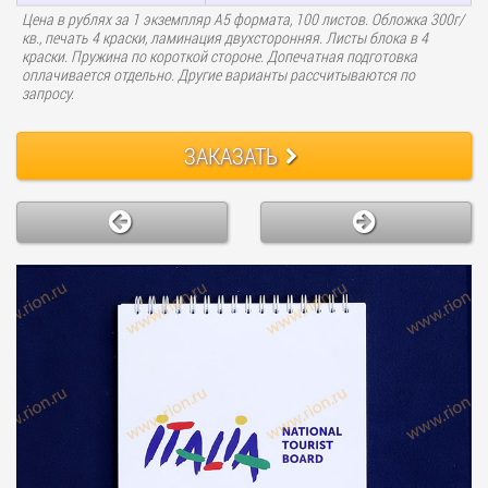
Цена в рублях за 1 экземпляр А5 формата, 100 листов. Обложка 300г/
кв., печать 4 краски, ламинация двухсторонняя. Листы блока в 4
краски. Пружина по короткой стороне. Допечатная подготовка
оплачивается отдельно. Другие варианты рассчитываются по
запросу.
ЗАКАЗАТЬ