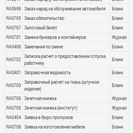
RA0699
Заказ-наряд на обслуживание автомобиля
Бланк
RA0765
Заказ-обязательство
Бланк
RA0767
Залоговый билет
Бланк
RA0701
Замена бункеров и контейнеров
Журнал
RA0400
Замечания по смене
Бланк
Записка-расчет о предоставлении отпуска
RA0702
Бланк
работнику
RA0401
Заправочная ведомость
Бланк
Заправочный расчет на ткань (штучное
RA0703
Бланк
изделие)
RA0706
Зачетная книжка
Журнал
RA0705
Зачетная книжка (институт)
Журнал
RA0404
Заявка в бюро пропусков
Бланк
RA0708
Заявка на изготовление мебели
Бланк