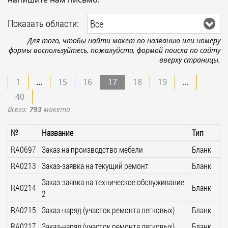
Показать области:
Все
Для того, чтобы найти макет по названию или номеру
формы воспользуйтесь, пожалуйста, формой поиска по сайту
вверху страницы.
1
...
15
16
17
18
19
...
40
Всего:
793
макета
№
Название
Тип
RA0697
Заказ на производство мебели
Бланк
RA0213
Заказ-заявка на текущий ремонт
Бланк
Заказ-заявка на техническое обслуживание
RA0214
Бланк
2
RA0215
Заказ-наряд (участок ремонта легковых)
Бланк
RA0217
Заказ-наряд (участок ремонта легковых)
Бланк