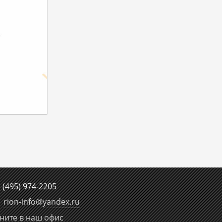
е
(495) 974-2205
rion-info
@
yandex.ru
ните в наш офис