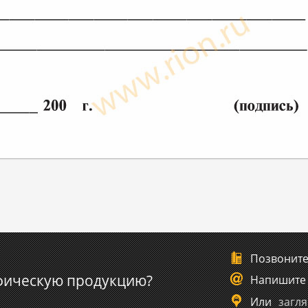
Позвонит
фическую продукцию?
Напишите
Или
загля