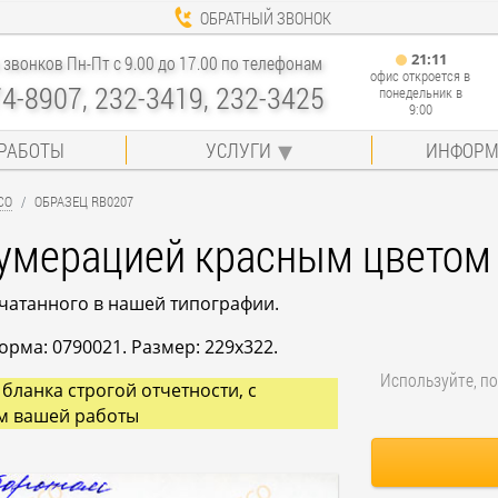
ОБРАТНЫЙ ЗВОНОК
21
:
11
звонков Пн-Пт с 9.00 до 17.00 по телефонам
офис откроется в
74-8907, 232-3419, 232-3425
понедельник в
9:00
РАБОТЫ
УСЛУГИ
ИНФОРМ
СО
ОБРАЗЕЦ RB0207
нумерацией красным цветом
ечатанного в нашей типографии.
рма: 0790021. Размер: 229x322.
Используйте, по
бланка строгой отчетности, с
м вашей работы