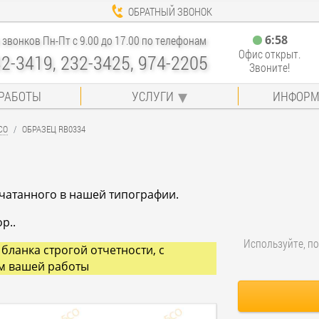
ОБРАТНЫЙ ЗВОНОК
6
:
58
звонков Пн-Пт с 9.00 до 17.00 по телефонам
Офис открыт.
32-3419, 232-3425, 974-2205
Звоните!
РАБОТЫ
УСЛУГИ
ИНФОРМ
СО
ОБРАЗЕЦ RB0334
ечатанного в нашей типографии.
р..
Используйте, по
бланка строгой отчетности, с
м вашей работы