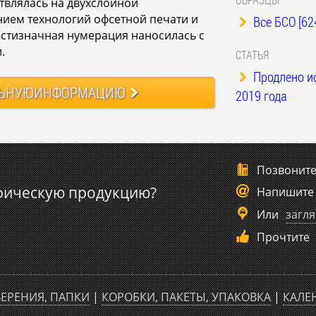
твлялась на двухслойной
ием технологий офсетной печати и
Все БСО [62
тизначная нумерация наносилась с
.
СТАТЬЯ
Продлено и
ЬНУЮ
ИНФОРМАЦИЮ
2019 года
Позвонит
фическую продукцию?
Напишите
Или
загля
Прочтите
ЕРЕНИЯ, ПАПКИ
|
КОРОБКИ, ПАКЕТЫ, УПАКОВКА
|
КАЛЕ