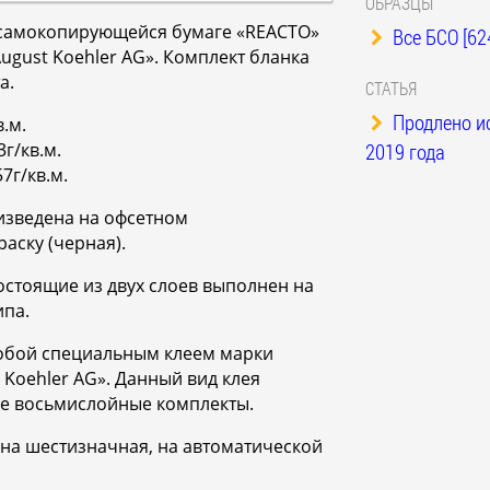
ОБРАЗЦЫ
 самокопирующейся бумаге «REACTO»
Все БСО [62
ugust Koehler AG». Комплект бланка
а.
СТАТЬЯ
Продлено и
.м.
2019 года
г/кв.м.
7г/кв.м.
изведена на офсетном
аску (черная).
остоящие из двух слоев выполнен на
па.
собой специальным клеем марки
 Koehler AG». Данный вид клея
аже восьмислойные комплекты.
на шестизначная, на автоматической