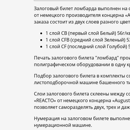
Залоговый билет ломбарда выполнен на
от немецкого производителя концерна «A
заказа состоит из двух слоев разного цвет
1 слой CB (первый слой Белый) 56г/кв
1 слой CFB (средний слой Зеленый) 53
1 слой CF (последний слой Голубой) 5
Печать залогового билета "ломбард" про
полиграфическом оборудовании в одну кр
Подбор залогового билета в комплекты с
листоподборочной машине башенного ти
Слои залогового билета склеены между 
«REACTO» от немецкого концерна «August
позволяет саморазделять двух, трех и д
Нумерация на залоговом билете выполне
нумерационной машине.