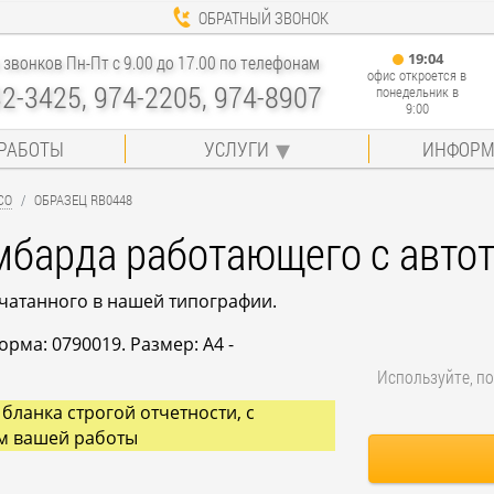
ОБРАТНЫЙ ЗВОНОК
19
:
04
звонков Пн-Пт с 9.00 до 17.00 по телефонам
офис откроется в
32-3425, 974-2205, 974-8907
понедельник в
9:00
РАБОТЫ
УСЛУГИ
ИНФОРМ
СО
ОБРАЗЕЦ RB0448
мбарда работающего с авто
ечатанного в нашей типографии.
рма: 0790019. Размер: A4 -
Используйте, по
бланка строгой отчетности, с
м вашей работы