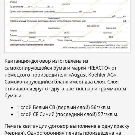
Квитанция-договор изготовлена из
самокопирующейся бумаги марки «REACTO» от
немецкого производителя «August Koehler AG».
Самокопирующийся бланк имеет два слоя. Слоя
отличаются друг от друга цветностью и граммажем
бумаги:
1 слой Белый CB (первый слой) 56г/кв.м.
1 слой CF Синий (последний слой) 57г/кв.м.
Печать квитанции-договор выполнена в одну краску
(черная). Односторонняя печать произведена на