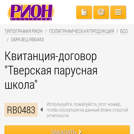
ТИПОГРАФИЯ РИОН
ПОЛИГРАФИЧЕСКАЯ ПРОДУКЦИЯ
БСО
ОБРАЗЕЦ RB0483
Квитанция-договор
"Тверская парусная
школа"
Используйте, пожалуйста, этот номер,
RB0483
чтобы сослаться на данный бланк строгой
отчетности
ЗАКАЗАТЬ